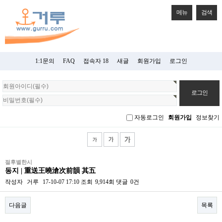
메뉴
검색
1:1문의
FAQ
접속자 18
새글
회원가입
로그인
회
원
로
그
자동로그인
회원가입
정보찾기
인
절후별한시
동지 | 重送王曉滄次前韻 其五
작성자
거루
17-10-07 17:10
조회
9,914회
댓글
0건
다음글
목록