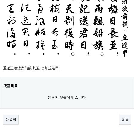
重送王曉滄次前韻 其五（淸·丘逢甲）
댓글목록
등록된 댓글이 없습니다.
다음글
목록