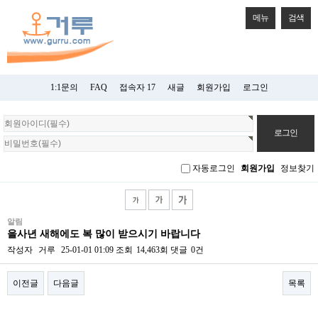
메뉴
검색
1:1문의
FAQ
접속자 17
새글
회원가입
로그인
회
원
로
그
자동로그인
회원가입
정보찾기
인
알림
을사년 새해에도 복 많이 받으시기 바랍니다
작성자
거루
25-01-01 01:09
조회
14,463회
댓글
0건
이전글
다음글
목록
본문