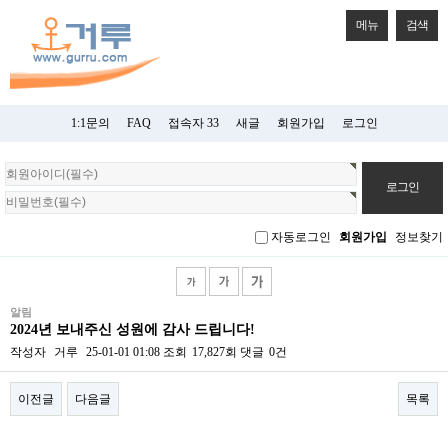
메뉴
검색
1:1문의
FAQ
접속자 33
새글
회원가입
로그인
회
원
로
그
자동로그인
회원가입
정보찾기
인
알림
2024년 보내주신 성원에 감사 드립니다!
작성자
거루
25-01-01 01:08
조회
17,827회
댓글
0건
이전글
다음글
목록
본문